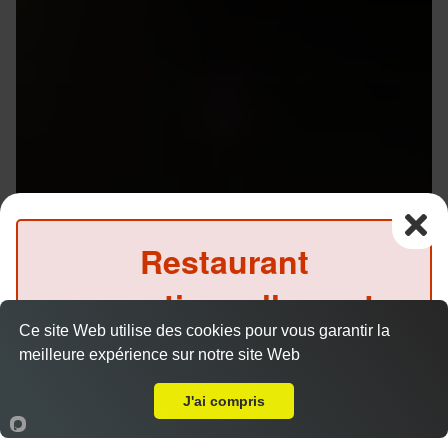
Restaurant
exceptionnellement
Menus Gyoza et Tataki en livraison sur Rennes
Ce site Web utilise des cookies pour vous garantir la
fermé ce midi
Centre (35000)
meilleure expérience sur notre site Web
Livraison sur Rennes Centre
(Précommande possible)
Menu V1 - Gyoza
J'ai compris
14.50 €
Accueil
Panier
Compte