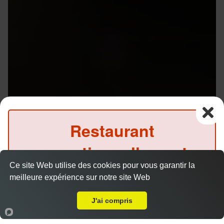
Restaurant
exceptionnellement
Menus Gyoza et Tataki en livraison sur Rennes ZI
Ce site Web utilise des cookies pour vous garantir la
fermé ce midi
Ouest (35000)
meilleure expérience sur notre site Web
Livraison sur Rennes ZI Ouest
(Précommande possible)
Menu V1 - Gyoza
J'ai compris
14.50 €
Accueil
Panier
Compte