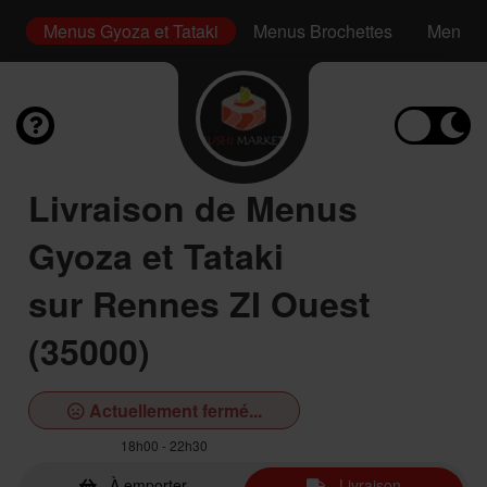
i
Menus Gyoza et Tataki
Menus Brochettes
Menus 
Livraison de Menus
Gyoza et Tataki
sur Rennes ZI Ouest
(35000)
Actuellement fermé...
18h00 - 22h30
À emporter
Livraison