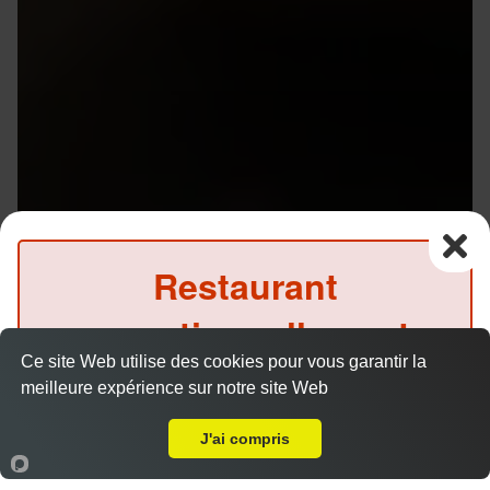
Restaurant
exceptionnellement
Ce site Web utilise des cookies pour vous garantir la
fermé ce soir
meilleure expérience sur notre site Web
Livraison sur Rennes ZI Ouest
(Précommande possible)
J'ai compris
Accueil
Panier
Compte
Menu V1 - Gyoza