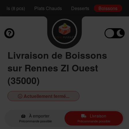
Rolls (8 pcs)
Plats Chauds
Desserts
Boissons
Livraison de Boissons
sur Rennes ZI Ouest
(35000)
Actuellement fermé...
À emporter
Livraison
Précommande possible
Précommande possible