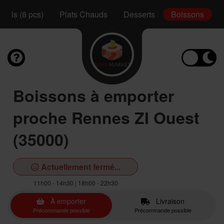
Rolls (8 pcs)
Plats Chauds
Desserts
Boissons
Boissons à emporter
proche Rennes ZI Ouest
(35000)
Actuellement fermé...
11h00 - 14h30 | 18h00 - 22h30
À emporter
Livraison
Précommande possible
Précommande possible