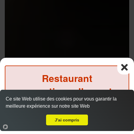
Restaurant
exceptionnellement
Ce site Web utilise des cookies pour vous garantir la
fermé ce midi
meilleure expérience sur notre site Web
Menu V1 - Gyoza
A Emporter sur Rennes ZI Ouest
(Précommande possible)
14.50 €
J'ai compris
Accueil
Panier
Compte