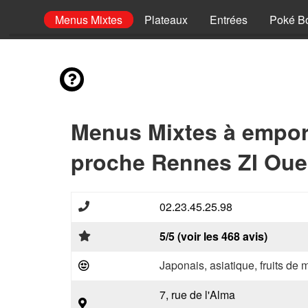
hettes
Menus Mixtes
Plateaux
Entrées
Poké B
Menus Mixtes à empor
proche Rennes ZI Oue
02.23.45.25.98
5/5 (voir les 468 avis)
Japonais, asiatique, fruits de 
7, rue de l'Alma