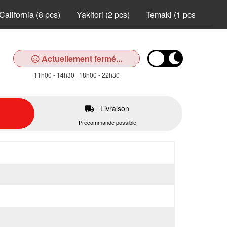
California (8 pcs)
Yakitori (2 pcs)
Temaki (1 pcs)
Nei
Actuellement fermé...
11h00 - 14h30 | 18h00 - 22h30
Livraison
Précommande possible