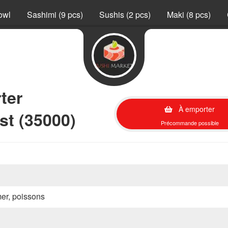
owl
Sashimi (9 pcs)
Sushis (2 pcs)
Maki (8 pcs)
ter
À emporter
st (35000)
Précommande possible
mer, poissons