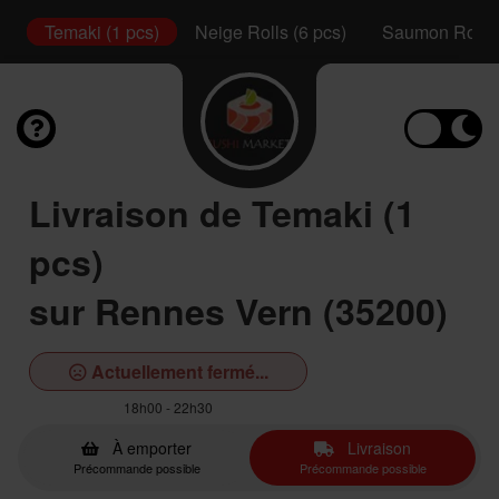
s)
Temaki (1 pcs)
Neige Rolls (6 pcs)
Saumon Rolls 
Livraison de Temaki (1
pcs)
sur Rennes Vern (35200)
Actuellement fermé...
18h00 - 22h30
À emporter
Livraison
Précommande possible
Précommande possible