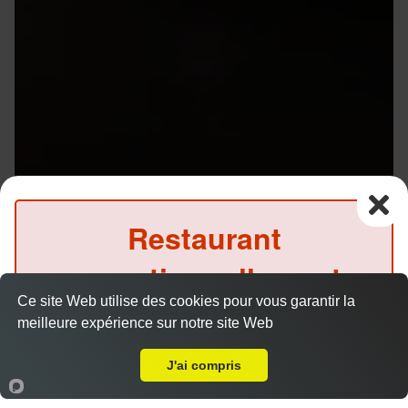
Restaurant
exceptionnellement
Menu V1 - Gyoza
14.50 €
Ce site Web utilise des cookies pour vous garantir la
fermé ce soir
meilleure expérience sur notre site Web
Livraison sur Rennes Vern
(Précommande possible)
J'ai compris
6 gyozas, 8 California saumon avocat, 1 soupe et 1
salade.
Accueil
Panier
Compte