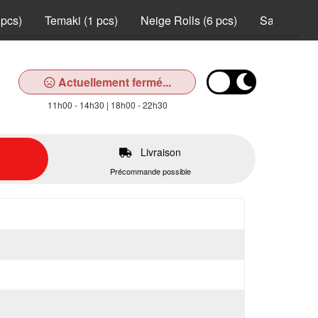
 pcs)
Temaki (1 pcs)
Neige Rolls (6 pcs)
Saumon Rol
Actuellement fermé...
11h00 - 14h30 | 18h00 - 22h30
Livraison
Précommande possible