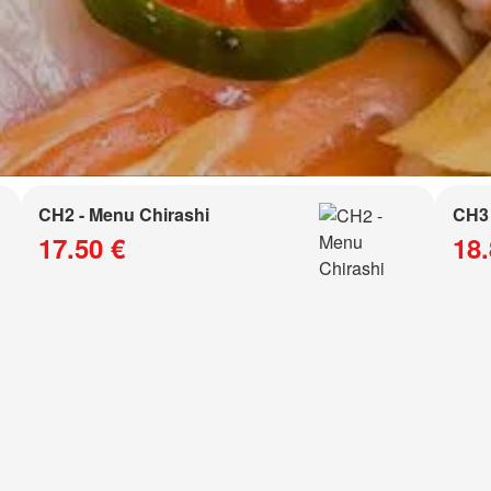
CH2 - Menu Chirashi
CH3 
17.50 €
18.