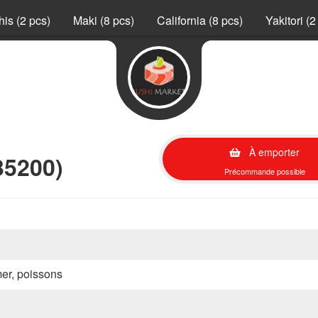
is (2 pcs)
Maki (8 pcs)
California (8 pcs)
Yakitori (2
À emporter
35200)
Précommande possible
mer, poissons