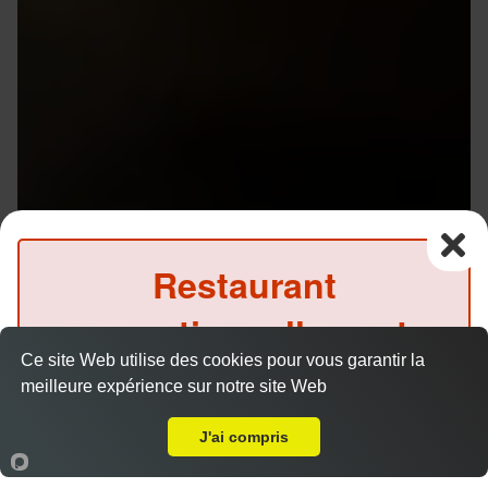
Restaurant
exceptionnellement
Ce site Web utilise des cookies pour vous garantir la
fermé ce midi
meilleure expérience sur notre site Web
A Emporter sur Rennes Vern
(Précommande possible)
J'ai compris
Accueil
Panier
Compte