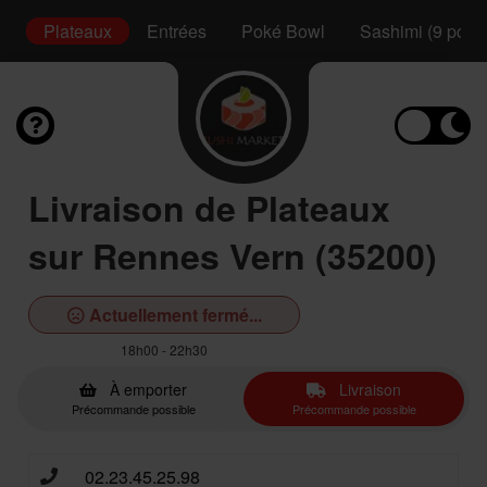
s
Plateaux
Entrées
Poké Bowl
Sashimi (9 pcs)
Livraison de Plateaux
sur Rennes Vern (35200)
Actuellement fermé...
18h00 - 22h30
À emporter
Livraison
Précommande possible
Précommande possible
02.23.45.25.98