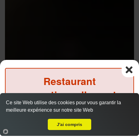
Restaurant
exceptionnellement
Ce site Web utilise des cookies pour vous garantir la
fermé ce soir
meilleure expérience sur notre site Web
Livraison sur Rennes Vern
(Précommande possible)
Menu V1 - Gyoza
J'ai compris
14.50 €
Accueil
Panier
Compte