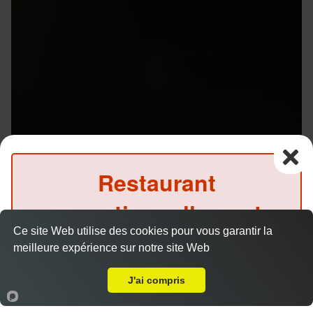
Restaurant
exceptionnellement
Ce site Web utilise des cookies pour vous garantir la
fermé ce soir
Menu V1 - Gyoza
meilleure expérience sur notre site Web
14.50 €
Livraison sur Rennes Patton
(Précommande possible)
J'ai compris
Accueil
Panier
Compte