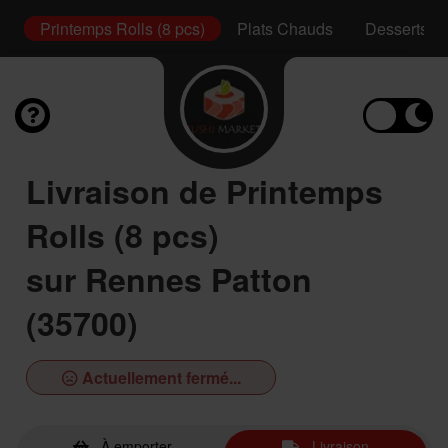
s)
Printemps Rolls (8 pcs)
Plats Chauds
Desserts
Livraison de Printemps
Rolls (8 pcs)
sur Rennes Patton
(35700)
Actuellement fermé...
À emporter
Livraison