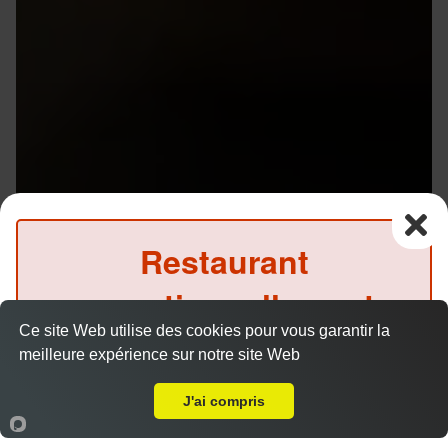
Restaurant
exceptionnellement
Ce site Web utilise des cookies pour vous garantir la
fermé ce midi
meilleure expérience sur notre site Web
A Emporter sur Rennes Patton
(Précommande possible)
J'ai compris
Accueil
Panier
Compte