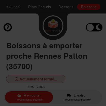
Rolls (8 pcs)
Plats Chauds
Desserts
Boissons
Boissons à emporter
proche Rennes Patton
(35700)
Actuellement fermé...
18h00 - 22h30
À emporter
Livraison
Précommande possible
Précommande possible