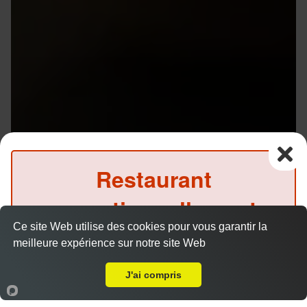
Restaurant
exceptionnellement
Ce site Web utilise des cookies pour vous garantir la
fermé ce midi
meilleure expérience sur notre site Web
A Emporter sur Rennes Patton
(Précommande possible)
J'ai compris
Accueil
Panier
Compte