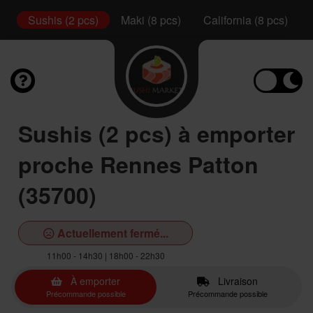
s)
Sushis (2 pcs)
Maki (8 pcs)
California (8 pcs)
Sushis (2 pcs) à emporter
proche Rennes Patton
(35700)
Actuellement fermé...
11h00 - 14h30 | 18h00 - 22h30
À emporter
Livraison
Précommande possible
Précommande possible