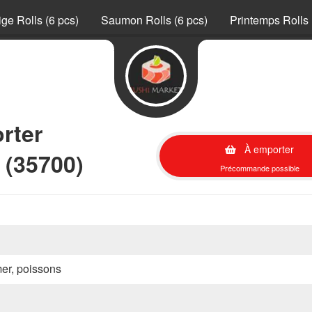
ge Rolls (6 pcs)
Saumon Rolls (6 pcs)
Printemps Rolls 
orter
À emporter
 (35700)
Précommande possible
mer, poissons