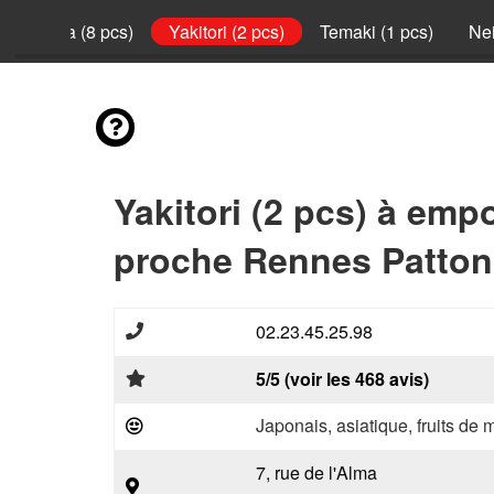
California (8 pcs)
Yakitori (2 pcs)
Temaki (1 pcs)
Nei
Yakitori (2 pcs) à emp
proche Rennes Patton
02.23.45.25.98
5/5 (voir les 468 avis)
Japonais, asiatique, fruits de 
7, rue de l'Alma