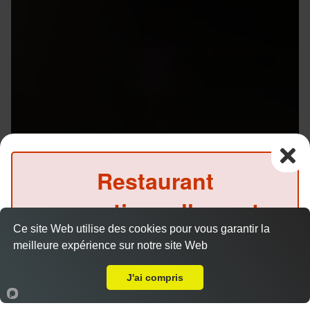
Restaurant
exceptionnellement
Ce site Web utilise des cookies pour vous garantir la
fermé ce midi
Menu V1 - Gyoza
meilleure expérience sur notre site Web
14.50 €
Livraison sur Rennes Jacques Cartier
(Précommande possible)
J'ai compris
Accueil
Panier
Compte