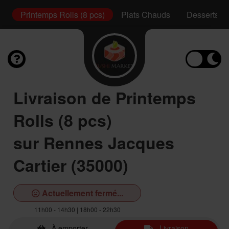
s)
Printemps Rolls (8 pcs)
Plats Chauds
Desserts
Livraison de Printemps
Rolls (8 pcs)
sur Rennes Jacques
Cartier (35000)
Actuellement fermé...
11h00 - 14h30 | 18h00 - 22h30
À emporter
Livraison