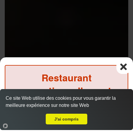
Restaurant
exceptionnellement
Menu V1 - Gyoza
14.50 €
Ce site Web utilise des cookies pour vous garantir la
fermé ce midi
meilleure expérience sur notre site Web
Livraison sur Rennes Jacques Cartier
(Précommande possible)
J'ai compris
6 gyozas, 8 California saumon avocat, 1 soupe et 1
salade.
Accueil
Panier
Compte