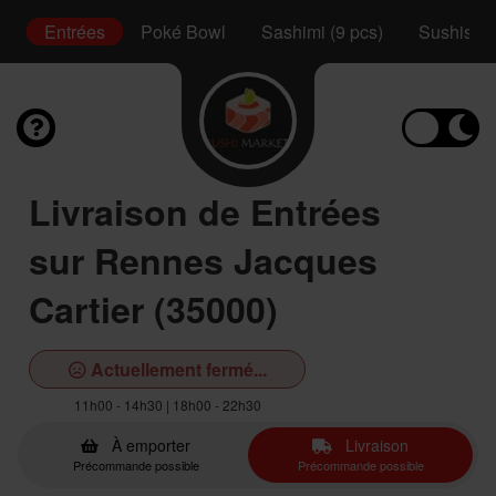
ux
Entrées
Poké Bowl
Sashimi (9 pcs)
Sushis (2
Livraison de Entrées
sur Rennes Jacques
Cartier (35000)
Actuellement fermé...
11h00 - 14h30 | 18h00 - 22h30
À emporter
Livraison
Précommande possible
Précommande possible