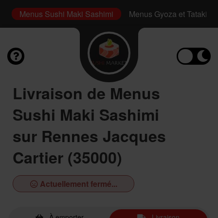
i
Menus Sushi Maki Sashimi
Menus Gyoza et Tataki
Livraison de Menus
Sushi Maki Sashimi
sur Rennes Jacques
Cartier (35000)
Actuellement fermé...
À emporter
Livraison