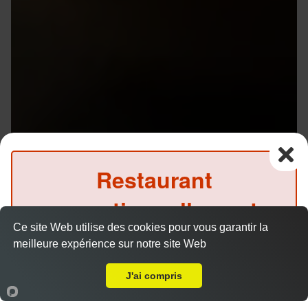
Restaurant
exceptionnellement
Ce site Web utilise des cookies pour vous garantir la
fermé ce soir
meilleure expérience sur notre site Web
Livraison sur Rennes Jacques Cartier
(Précommande possible)
J'ai compris
Accueil
Panier
Compte