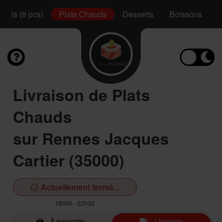
Rolls (8 pcs)
Plats Chauds
Desserts
Boissons
Livraison de Plats
Chauds
sur Rennes Jacques
Cartier (35000)
Actuellement fermé...
18h00 - 22h30
À emporter
Livraison