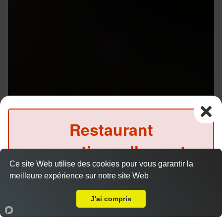
Restaurant
exceptionnellement
Ce site Web utilise des cookies pour vous garantir la
fermé ce midi
Menu V1 - Gyoza
meilleure expérience sur notre site Web
14.50 €
Livraison sur Rennes Jacques Cartier
(Précommande possible)
J'ai compris
Accueil
Panier
Compte