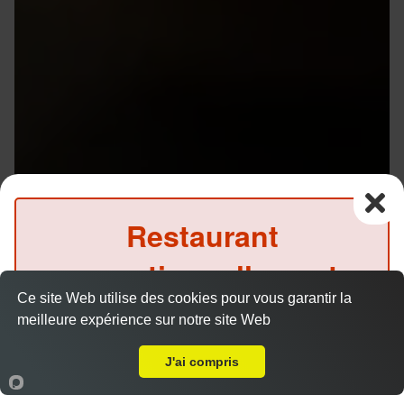
Restaurant
exceptionnellement
Ce site Web utilise des cookies pour vous garantir la
fermé ce soir
meilleure expérience sur notre site Web
Livraison sur Rennes Volney
(Précommande possible)
J'ai compris
Accueil
Panier
Compte