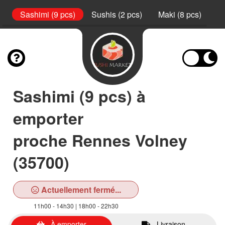
l
Sashimi (9 pcs)
Sushis (2 pcs)
Maki (8 pcs)
Ca
Sashimi (9 pcs) à
emporter
proche Rennes Volney
(35700)
Actuellement fermé...
11h00 - 14h30 | 18h00 - 22h30
À emporter
Livraison