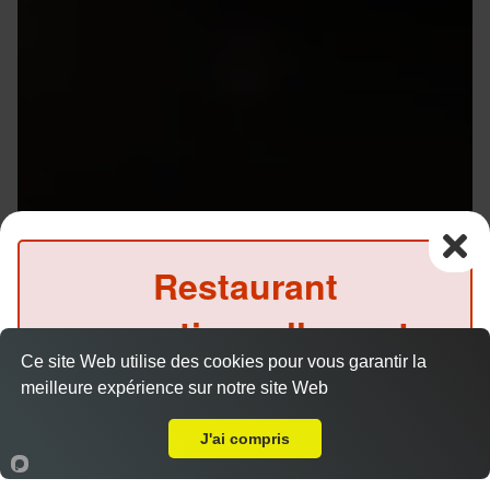
Restaurant
exceptionnellement
Menu V1 - Gyoza
14.50 €
Ce site Web utilise des cookies pour vous garantir la
fermé ce midi
meilleure expérience sur notre site Web
Livraison sur Rennes Volney
(Précommande possible)
J'ai compris
6 gyozas, 8 California saumon avocat, 1 soupe et 1
salade.
Accueil
Panier
Compte