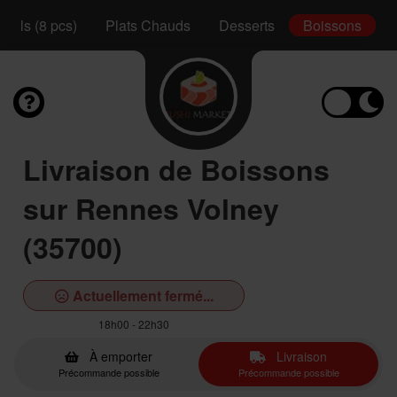
Rolls (8 pcs)
Plats Chauds
Desserts
Boissons
Livraison de Boissons
sur Rennes Volney
(35700)
Actuellement fermé...
18h00 - 22h30
À emporter
Livraison
Précommande possible
Précommande possible