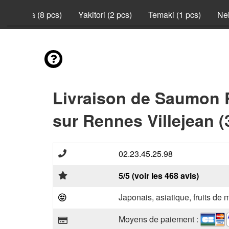
California (8 pcs)
Yakitori (2 pcs)
Temaki (1 pcs)
Nei
Livraison de Saumon R
sur Rennes Villejean (
02.23.45.25.98
5/5 (voir les 468 avis)
Japonais, asiatique, fruits de 
Moyens de paiement :