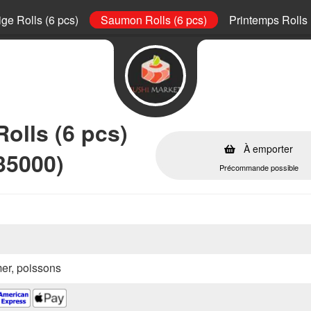
ge Rolls (6 pcs)
Saumon Rolls (6 pcs)
Printemps Rolls 
olls (6 pcs)
À emporter
35000)
Précommande possible
mer, poissons