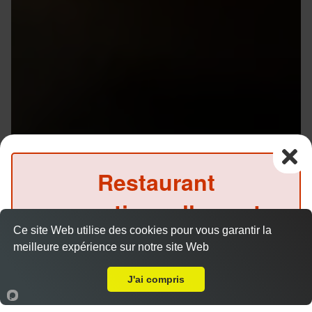
Restaurant
exceptionnellement
Ce site Web utilise des cookies pour vous garantir la
fermé ce midi
meilleure expérience sur notre site Web
A Emporter sur Rennes Villejean
(Précommande possible)
J'ai compris
Accueil
Panier
Compte