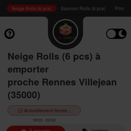
s)
Neige Rolls (6 pcs)
Saumon Rolls (6 pcs)
Printem
Neige Rolls (6 pcs) à
emporter
proche Rennes Villejean
(35000)
Actuellement fermé...
18h00 - 22h30
À emporter
Livraison