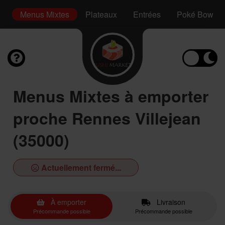
s
Menus Mixtes
Plateaux
Entrées
Poké Bowl
Menus Mixtes à emporter
proche Rennes Villejean
(35000)
Actuellement fermé...
À emporter
Livraison
Précommande possible
Précommande possible