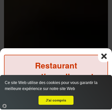
Restaurant
exceptionnellement
Ce site Web utilise des cookies pour vous garantir la
fermé ce soir
meilleure expérience sur notre site Web
A Emporter sur Rennes Villejean
(Précommande possible)
J'ai compris
Accueil
Panier
Compte