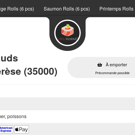
ge Rolls (6 pcs)
Saumon Rolls (6 pcs)
Printemps Rolls 
auds
À emporter
rèse (35000)
Précommande possible
mer, poissons