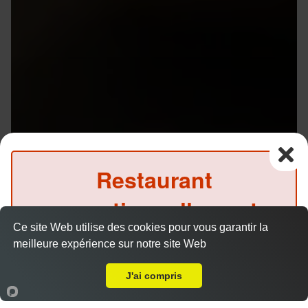
Restaurant
exceptionnellement
Ce site Web utilise des cookies pour vous garantir la
fermé ce midi
meilleure expérience sur notre site Web
A Emporter sur Rennes Sainte Thérèse
(Précommande possible)
J'ai compris
Accueil
Panier
Compte