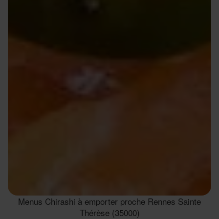
Menus Chirashi à emporter proche Rennes Sainte
Thérèse (35000)