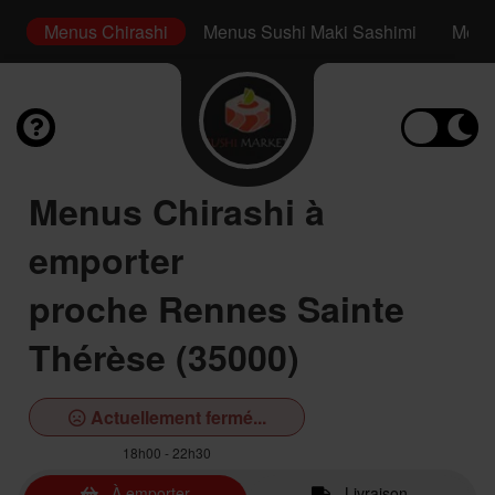
s
Menus Chirashi
Menus Sushi Maki Sashimi
Menus
Menus Chirashi à
emporter
proche Rennes Sainte
Thérèse (35000)
Actuellement fermé...
18h00 - 22h30
À emporter
Livraison