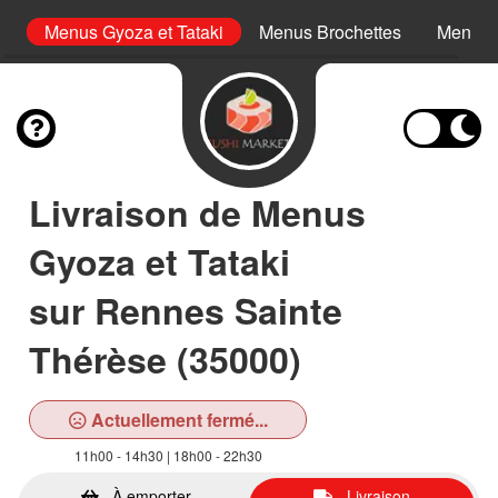
i
Menus Gyoza et Tataki
Menus Brochettes
Menus 
Livraison de Menus
Gyoza et Tataki
sur Rennes Sainte
Thérèse (35000)
Actuellement fermé...
11h00 - 14h30 | 18h00 - 22h30
À emporter
Livraison