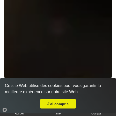
Menus Gyoza et Tataki en livraison sur Rennes
Ce site Web utilise des cookies pour vous garantir la
Sainte Thérèse (35000)
meilleure expérience sur notre site Web
Livraison sur Rennes Sainte Thérèse
Menu V1 - Gyoza
J'ai compris
14.50 €
Accueil
Panier
Compte