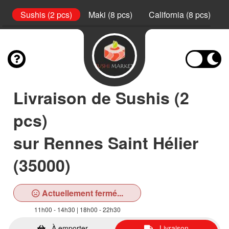
s)
Sushis (2 pcs)
Maki (8 pcs)
California (8 pcs)
Livraison de Sushis (2
pcs)
sur Rennes Saint Hélier
(35000)
Actuellement fermé...
11h00 - 14h30 | 18h00 - 22h30
À emporter
Livraison