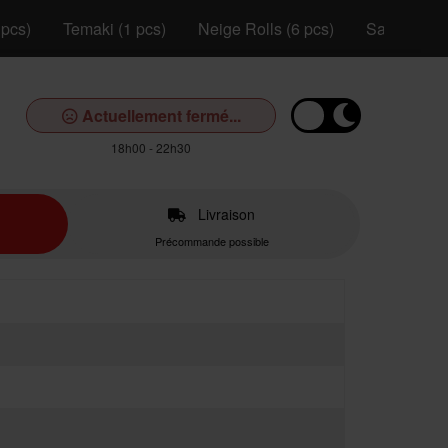
 pcs)
Temaki (1 pcs)
Neige Rolls (6 pcs)
Saumon Rol
Actuellement fermé...
18h00 - 22h30
Livraison
Précommande possible