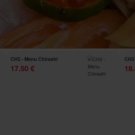
CH2 - Menu Chirashi
CH3 
17.50 €
18.