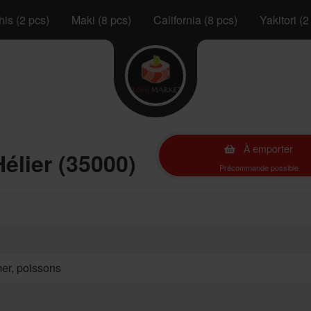
is (2 pcs)
Maki (8 pcs)
California (8 pcs)
Yakitori (2
À emporter
élier (35000)
Précommande possible
mer, poissons