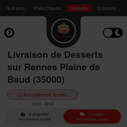
Rolls (8 pcs)
Plats Chauds
Desserts
Boissons
Livraison de Desserts
sur Rennes Plaine de
Baud (35000)
Actuellement fermé...
18h00 - 22h30
À emporter
Livraison
Précommande possible
Précommande possible