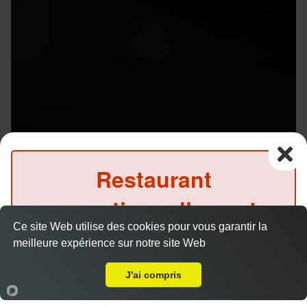
Restaurant
exceptionnellement
Menu V1 - Gyoza
14.50 €
Ce site Web utilise des cookies pour vous garantir la
fermé ce midi
meilleure expérience sur notre site Web
Livraison sur Rennes Plaine de Baud
(Précommande possible)
J'ai compris
6 gyozas, 8 California saumon avocat, 1 soupe et 1
salade.
Accueil
Panier
Compte