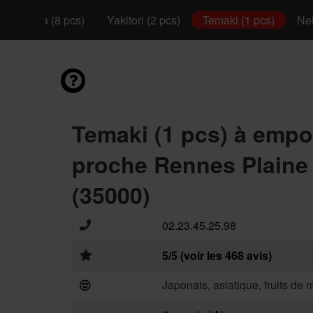
California (8 pcs)
Yakitori (2 pcs)
Temaki (1 pcs)
Nei
Temaki (1 pcs) à empo
proche Rennes Plaine
(35000)
02.23.45.25.98
5/5 (voir les 468 avis)
Japonais, asiatique, fruits de 