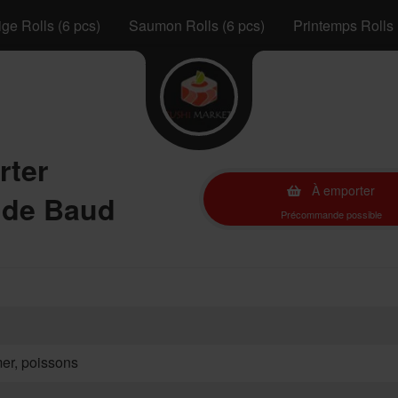
ge Rolls (6 pcs)
Saumon Rolls (6 pcs)
Printemps Rolls 
rter
À emporter
 de Baud
Précommande possible
mer, poissons