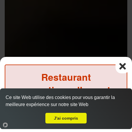
Restaurant
exceptionnellement
Ce site Web utilise des cookies pour vous garantir la
fermé ce midi
meilleure expérience sur notre site Web
A Emporter sur Rennes Plaine de Baud
(Précommande possible)
J'ai compris
Accueil
Panier
Compte