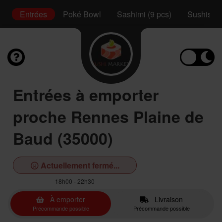
ux
Entrées
Poké Bowl
Sashimi (9 pcs)
Sushis (2
Entrées à emporter
proche Rennes Plaine de
Baud (35000)
Actuellement fermé...
18h00 - 22h30
À emporter
Livraison
Précommande possible
Précommande possible