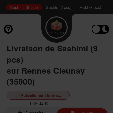
l
Sashimi (9 pcs)
Sushis (2 pcs)
Maki (8 pcs)
Ca
Livraison de Sashimi (9
pcs)
sur Rennes Cleunay
(35000)
Actuellement fermé...
18h00 - 22h30
À emporter
Livraison