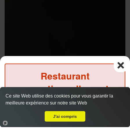
Restaurant
exceptionnellement
Ce site Web utilise des cookies pour vous garantir la
fermé ce midi
Menu V1 - Gyoza
meilleure expérience sur notre site Web
14.50 €
Livraison sur Rennes Cleunay
(Précommande possible)
J'ai compris
Accueil
Panier
Compte