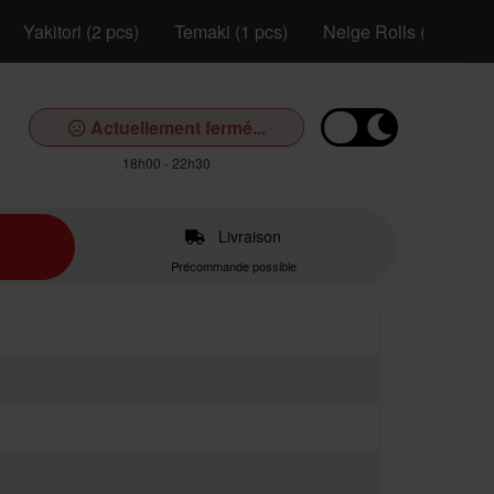
Yakitori (2 pcs)
Temaki (1 pcs)
Neige Rolls (6 pcs)
Actuellement fermé...
18h00 - 22h30
Livraison
Précommande possible