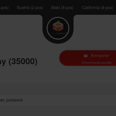
 pcs)
Sushis (2 pcs)
Maki (8 pcs)
California (8 pcs)
À emporter
y (35000)
Précommande possible
mer, poissons