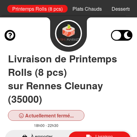
s)
Printemps Rolls (8 pcs)
Plats Chauds
Desserts
Livraison de Printemps
Rolls (8 pcs)
sur Rennes Cleunay
(35000)
Actuellement fermé...
18h00 - 22h30
À emporter
Livraison