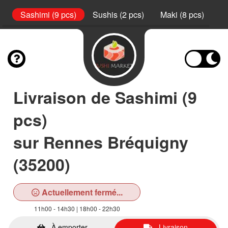
l
Sashimi (9 pcs)
Sushis (2 pcs)
Maki (8 pcs)
Ca
Livraison de Sashimi (9
pcs)
sur Rennes Bréquigny
(35200)
Actuellement fermé...
11h00 - 14h30 | 18h00 - 22h30
À emporter
Livraison