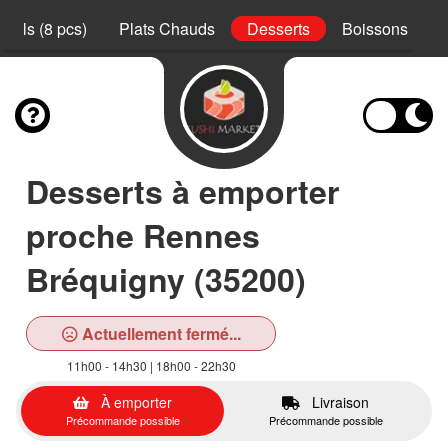
Rolls (8 pcs)
Plats Chauds
Desserts
Boissons
Desserts à emporter
proche Rennes
Bréquigny (35200)
Actuellement fermé...
11h00 - 14h30 | 18h00 - 22h30
À emporter
Livraison
Précommande possible
Précommande possible