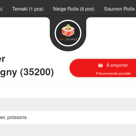
s)
Temaki (1 pcs)
Neige Rolls (6 pcs)
Saumon Rolls 
er
À emporter
gny (35200)
Précommande possible
mer, poissons