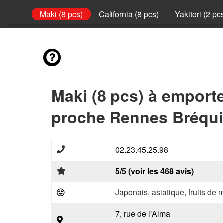
(2 pcs)
Maki (8 pcs)
California (8 pcs)
Yakitori (2 pc
Maki (8 pcs) à emport
proche Rennes Bréqui
02.23.45.25.98
5/5 (voir les 468 avis)
Japonais, asiatique, fruits de 
7, rue de l'Alma