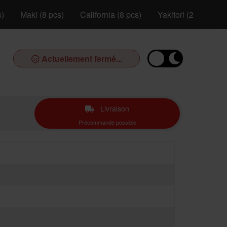
s)
Maki (8 pcs)
California (8 pcs)
Yakitori (2 pcs)
Actuellement fermé...
Livraison
Précommande possible