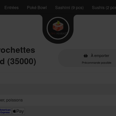
Entrées
Poké Bowl
Sashimi (9 pcs)
Sushis (2 pc
rochettes
À emporter
d (35000)
Précommande possible
mer, poissons