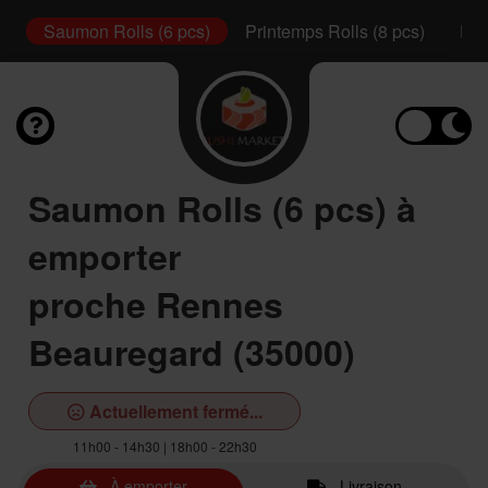
s)
Saumon Rolls (6 pcs)
Printemps Rolls (8 pcs)
Pla
Saumon Rolls (6 pcs) à
emporter
proche Rennes
Beauregard (35000)
Actuellement fermé...
11h00 - 14h30 | 18h00 - 22h30
À emporter
Livraison