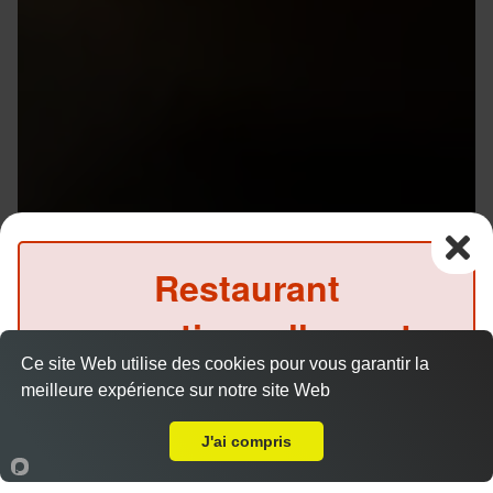
Restaurant
exceptionnellement
Ce site Web utilise des cookies pour vous garantir la
fermé ce midi
meilleure expérience sur notre site Web
A Emporter sur Rennes Beauregard
(Précommande possible)
J'ai compris
Accueil
Panier
Compte