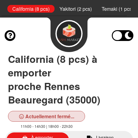
s)
California (8 pcs)
Yakitori (2 pcs)
Temaki (1 pcs)
California (8 pcs) à
emporter
proche Rennes
Beauregard (35000)
Actuellement fermé...
11h00 - 14h30 | 18h00 - 22h30
À emporter
Livraison