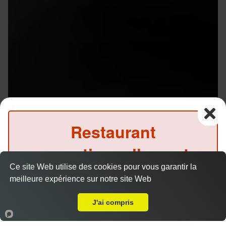
Restaurant
exceptionnellement
Ce site Web utilise des cookies pour vous garantir la
fermé ce midi
meilleure expérience sur notre site Web
Livraison sur Rennes Beaulieu
(Précommande possible)
J'ai compris
Accueil
Panier
Compte
Menu V1 - Gyoza