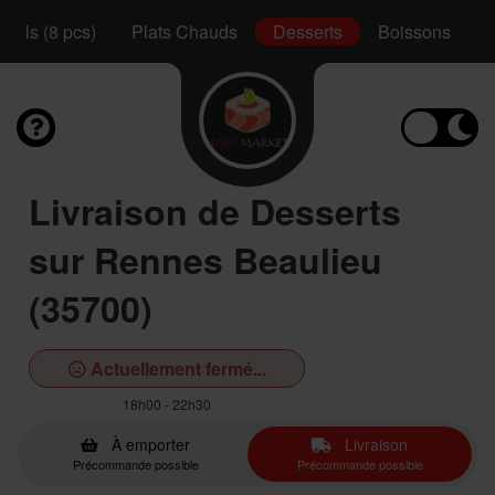
Rolls (8 pcs)
Plats Chauds
Desserts
Boissons
Livraison de Desserts
sur Rennes Beaulieu
(35700)
Actuellement fermé...
18h00 - 22h30
À emporter
Livraison
Précommande possible
Précommande possible