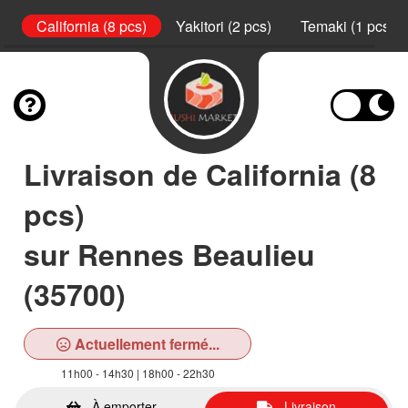
s)
California (8 pcs)
Yakitori (2 pcs)
Temaki (1 pcs)
Livraison de California (8
pcs)
sur Rennes Beaulieu
(35700)
Actuellement fermé...
11h00 - 14h30 | 18h00 - 22h30
À emporter
Livraison