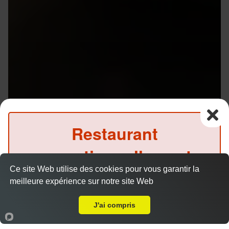
Restaurant
exceptionnellement
Ce site Web utilise des cookies pour vous garantir la
fermé ce soir
meilleure expérience sur notre site Web
A Emporter sur Rennes Beaulieu
(Précommande possible)
J'ai compris
Menu V1 - Gyoza
14.50 €
Accueil
Panier
Compte