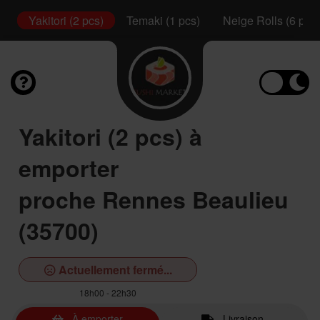
s)
Yakitori (2 pcs)
Temaki (1 pcs)
Neige Rolls (6 pcs)
Yakitori (2 pcs) à
emporter
proche Rennes Beaulieu
(35700)
Actuellement fermé...
18h00 - 22h30
À emporter
Livraison