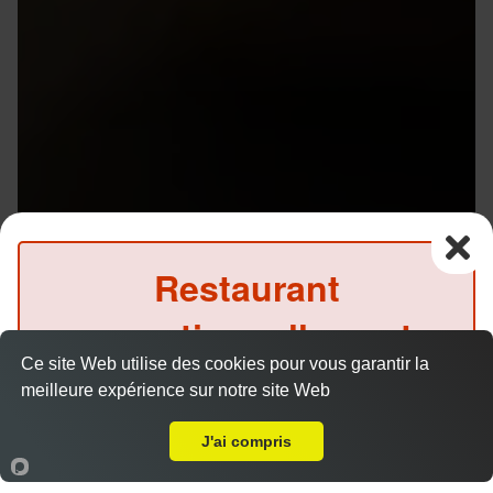
Restaurant
exceptionnellement
Ce site Web utilise des cookies pour vous garantir la
fermé ce midi
meilleure expérience sur notre site Web
Livraison sur Cesson Sévigné
(Précommande possible)
J'ai compris
Accueil
Panier
Compte