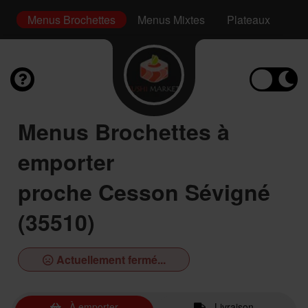
ki
Menus Brochettes
Menus Mixtes
Plateaux
En
Menus Brochettes à
emporter
proche Cesson Sévigné
(35510)
Actuellement fermé...
À emporter
Livraison