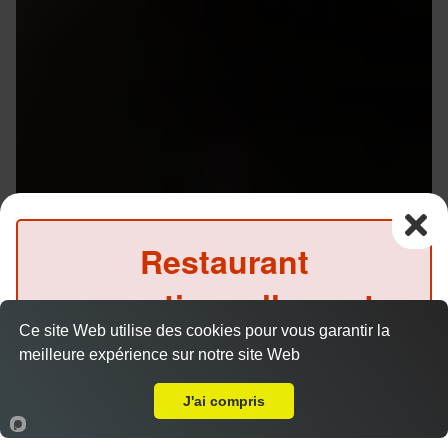
Restaurant
exceptionnellement
Ce site Web utilise des cookies pour vous garantir la
fermé ce soir
meilleure expérience sur notre site Web
A Emporter sur Cesson Sévigné
(Précommande possible)
J'ai compris
Menu V1 - Gyoza
14.50 €
Accueil
Panier
Compte