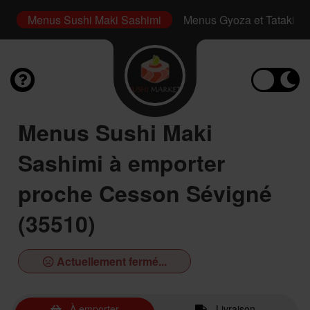
i
Menus Sushi Maki Sashimi
Menus Gyoza et Tataki
Menus Sushi Maki
Sashimi à emporter
proche Cesson Sévigné
(35510)
Actuellement fermé...
À emporter
Livraison