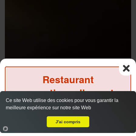
Restaurant
exceptionnellement
Ce site Web utilise des cookies pour vous garantir la
fermé ce soir
meilleure expérience sur notre site Web
A Emporter sur Cesson Sévigné
(Précommande possible)
J'ai compris
Accueil
Panier
Compte