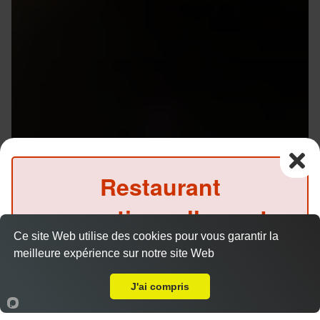
Restaurant
exceptionnellement
Ce site Web utilise des cookies pour vous garantir la
fermé ce soir
meilleure expérience sur notre site Web
A Emporter sur Rennes Volney
(Précommande possible)
Menus Gyoza et Tataki à emporter proche Rennes
J'ai compris
Volney (35700)
Accueil
Panier
Compte