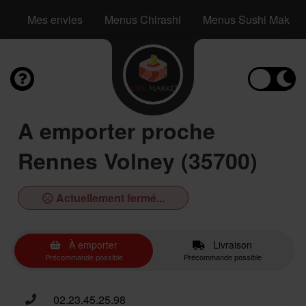
Mes envies
Menus Chirashi
Menus Sushi Maki S
A emporter proche
Rennes Volney (35700)
Actuellement fermé...
À emporter
Livraison
Précommande possible
Précommande possible
02.23.45.25.98