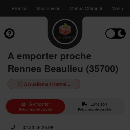
Promos
Mes envies
Menus Chirashi
Menus S
A emporter proche
Rennes Beaulieu (35700)
Actuellement fermé...
À emporter
Livraison
Précommande possible
Précommande possible
02.23.45.25.98