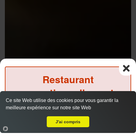
Restaurant
exceptionnellement
Ce site Web utilise des cookies pour vous garantir la
fermé ce soir
meilleure expérience sur notre site Web
A Emporter sur Rennes Beaulieu
(Précommande possible)
J'ai compris
Accueil
Panier
Compte