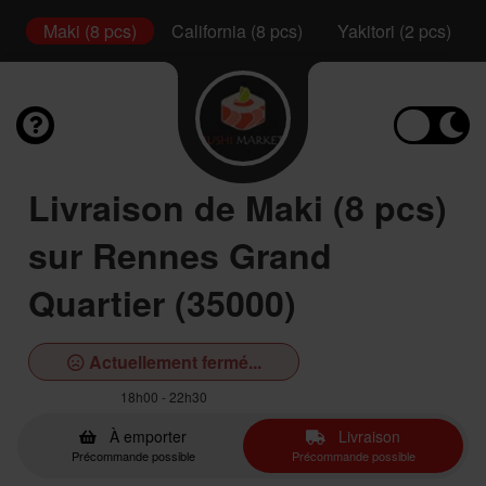
s)
Maki (8 pcs)
California (8 pcs)
Yakitori (2 pcs)
Livraison de Maki (8 pcs)
sur Rennes Grand
Quartier (35000)
Actuellement fermé...
18h00 - 22h30
À emporter
Livraison
Précommande possible
Précommande possible