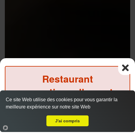
Restaurant
exceptionnellement
Ce site Web utilise des cookies pour vous garantir la
fermé ce midi
meilleure expérience sur notre site Web
Livraison sur Rennes Grand Quartier
(Précommande possible)
J'ai compris
Accueil
Panier
Compte
Menu V1 - Gyoza