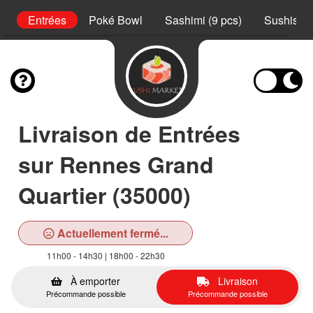
ux
Entrées
Poké Bowl
Sashimi (9 pcs)
Sushis (2
Livraison de Entrées
sur Rennes Grand
Quartier (35000)
Actuellement fermé...
11h00 - 14h30 | 18h00 - 22h30
À emporter
Livraison
Précommande possible
Précommande possible