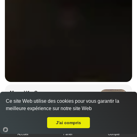
Menu V1 - Gyoza
14.50 €
Ce site Web utilise des cookies pour vous garantir la
meilleure expérience sur notre site Web
Livraison sur Rennes Grand Quartier
J'ai compris
6 gyozas, 8 California saumon avocat, 1 soupe et 1
salade.
Accueil
Panier
Compte